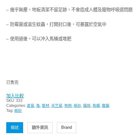
– 幾乎無塵，地板清潔不留足跡，不會造成人體及寵物呼吸道問題
– 防霉菌或滋生蚊蟲，打開封口後，可暴露於空氣中
– 使用過後，可以沖入馬桶或堆肥
已售完
加入比較
SKU:
333
Categories:
倉鼠
,
兔
,
墊材
,
天竺鼠
,
狗狗
,
紙砂
,
貓咪
,
鳥類
,
龍貓
Tag:
紙砂
描述
額外資訊
Brand