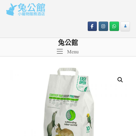
Skip
to
content
兔公館
Menu
Menu