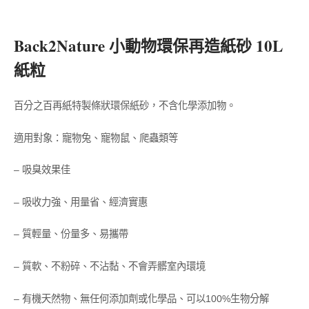
Back2Nature 小動物環保再造紙砂 10L
紙粒
百分之百再紙特製條狀環保紙砂，不含化學添加物。
適用對象：寵物兔、寵物鼠、爬蟲類等
– 吸臭效果佳
– 吸收力強、用量省、經濟實惠
– 質輕量、份量多、易攜帶
– 質軟、不粉碎、不沾黏、不會弄髒室內環境
– 有機天然物、無任何添加劑或化學品、可以100%生物分解