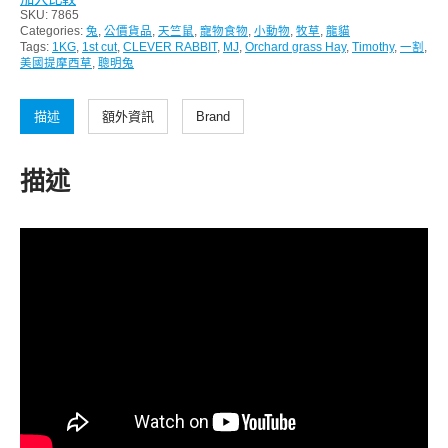
SKU:
7865
Categories:
兔
,
公價貨品
,
天竺鼠
,
寵物食物
,
小動物
,
牧草
,
龍貓
Tags:
1KG
,
1st cut
,
CLEVER RABBIT
,
MJ
,
Orchard grass Hay
,
Timothy
,
一割
,
美國提摩西草
,
聰明兔
描述
額外資訊
Brand
描述