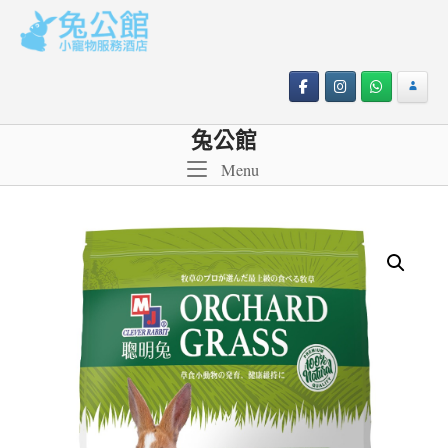
Skip
to
content
兔公館
Menu
Menu