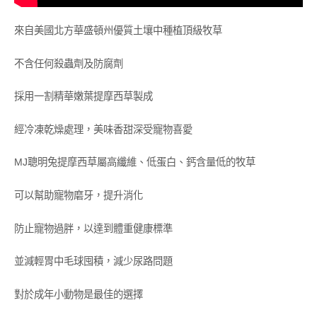
來自美國北方華盛頓州優質土壤中種植頂級牧草
不含任何殺蟲劑及防腐劑
採用一割精華嫩葉提摩西草製成
經冷凍乾燥處理，美味香甜深受寵物喜愛
MJ聰明兔提摩西草屬高纖維、低蛋白、鈣含量低的牧草
可以幫助寵物磨牙，提升消化
防止寵物過胖，以達到體重健康標準
並減輕胃中毛球囤積，減少尿路問題
對於成年小動物是最佳的選擇