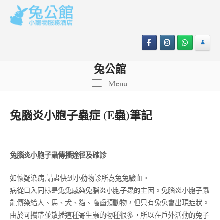
Skip
to
content
兔公館
Menu
Menu
兔腦炎小胞子蟲症 (E蟲)筆記
21/03/2020
兔腦炎小胞子蟲傳播途徑及確診
如懷疑染病,請盡快到小動物診所為兔兔驗血。
病從口入同樣是兔兔感染兔腦炎小胞子蟲的主因。兔腦炎小胞子蟲
能傳染給人、馬、犬、貓、嚙齒類動物，但只有兔兔會出現症狀。
由於可攜帶並散播這種寄生蟲的物種很多，所以在戶外活動的兔子