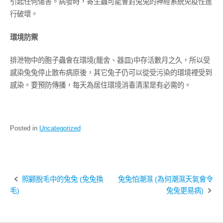
引起任何傷害。病發時，寄生蟲可能會對兔兔的神經系統免疫性進
行破壞。
環境防禦
排泄物中的胞子蟲會在環境(籠舍、器皿)中存活數月之久，所以受
感染兔兔停止散布病原後，其它兔子仍可以從受污染的環境裡受到
感染。要預防傳播，每天為居住環境消毒清潔是有必需的。
Posted in
Uncategorized
Post
照顧脫毛中的兔兔 (兔兔換
兔兔怕潮濕 (為何潮濕天氣會令
毛)
兔兔更易病)
navigation