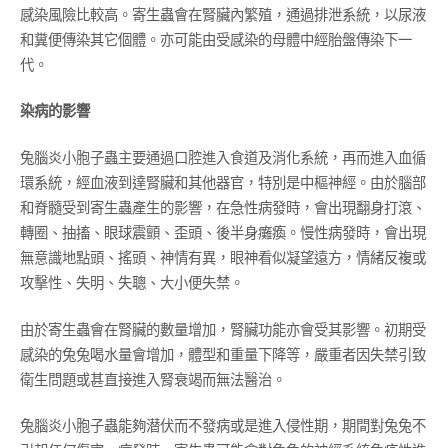
感染風險比較高。寄生蟲會在腎臟內繁殖，通過排泄系統，以尿液
和糞便傳染其它個體。亦可能由受感染的母體中經胎盤傳染下一
代。
染病的影響
兔腦炎小胞子蟲主要通過口腔進入食道及消化系統，再而進入血循
環系統，經血液到達腎臟和其他器官，特別是中樞神經。由於腦部
和脊髓受到寄生蟲產生的影響，在急性病發時，會出現翻身打滾、
轉圈、抽搐、眼球震顫、歪頭、後半身癱瘓。慢性病發時，會出現
無意識地點頭、搖頭、神情有異，眼神看似凝望遠方，情緒反複或
攻擊性、失明、失聰、大小便失禁。
由於寄生蟲會在腎臟的數量增加，腎臟功能亦會受其影響。初期受
感染的兔兔喝水量會增加，體型和重量下降等，嚴重者因失禁引致
衛生問題或甚直接進入腎衰竭而無法醫治。
兔腦炎小胞子蟲能夠潜伏而不發病或是進入侵性期，期間對兔兔不