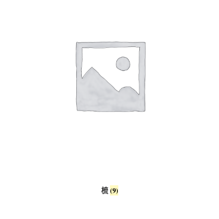
梳
(9)