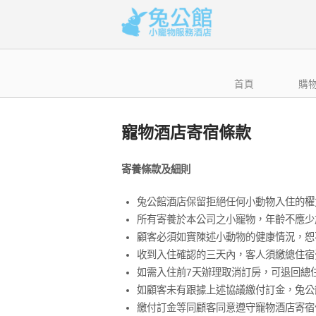
Skip
to
content
首頁
購
寵物酒店寄宿條款
寄養條款及細則
兔公館酒店保留拒絕任何小動物入住的櫂
所有寄養於本公司之小寵物，年齡不應少
顧客必須如實陳述小動物的健康情況，恕不接
收到入住確認的三天內，客人須繳總住宿
如需入住前7天辦理取消訂房，可退回總住
如顧客未有跟據上述協議繳付訂金，兔公
繳付訂金等同顧客同意遵守寵物酒店寄宿條