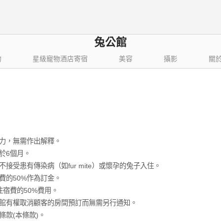
兔公館
物
星級寵物酒店寄宿
美容
攝影
關
力，無需作出解釋。
於6個月。
受患有傳染病（如fur mite）或懷孕的兔子入住。
費的50%作為訂金。
宿費的50%費用。
館有權取消顧客的房間預訂而無需另行通知。
款(本條款)。