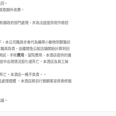
退回。
收取額外收費。
有關政府部門處理，并為法庭提供用作檢控
下，本公司職員亦會代為攜帶小動物到獸醫診
位職員負責，由離開兔公館店鋪開始計算到回
測試、手術
費用
、留院費用、本酒店提供的護
途中出現情況惡化或死亡，本酒店及員工無
死亡，本酒店一概不負責。。
能處理遺體 ，本酒店將自行替顧客安排善終服
協議。