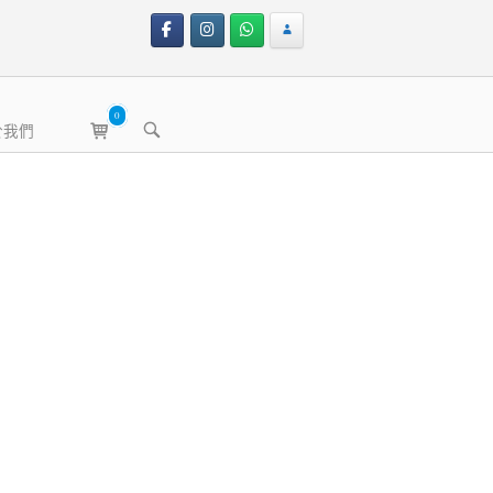
0
View
OPEN
於我們
shopping
SEARCH
BAR
cart