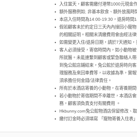
入住當天，顧客需繳付港幣1000元現
額外服務例如; 非基本飲食、額外放風
本店入住時間為14:00-19:30，退房時間
假若顧客未於約定日三天內內接回小寵物
的相關証明。相關末清繳費用會由經法律
如需變更入住/退房日期，請於7天通知
客人必須接受，寄宿時間內，如小動物被
所就醫。未能連繫到顧客或緊急聯絡人帶
到兔公館店鋪結束，兔公館於退房時向客
理服務及來回車費等，以收據為準，實報
須承擔任何金錢/法律責任。
所有於本酒店寄養的小動物，在寄養期間
若小動物於寄宿期間不幸離世，本酒店會
務，顧客須負責支付有關費用 。
Hkbunny.com兔公館物酒店保留修
繳付訂金時必須填寫 「寵物寄養入住表