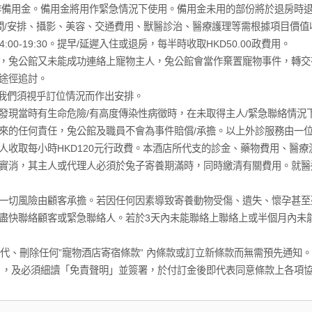
金作備用金。備用金將用作緊急情況下使用。備用金未用的部份將於退房時
時間/安排、攝影、美容、交通費用、獸醫診治、醫療護理等需根據項目價值
14:00-19:30。提早/延遲入住或退房，每半時收取HKD50.00政費用。
，兔公館又未能成功連絡上寵物主人，兔公館會當作棄置寵物事件，轉交
途徑追討。
，我們須視乎訂位情況而作出安排。
發現當時有生命危險/有高度傳染性病徵時，在未取得主人/緊急聯絡情況
來的任何責任，兔公館及職員不會為事件賠償/承擔。以上外診服務由一
人收取每小時HKD120元行政費。本酒店所代支的診金、藥物費用、醫療
實消，其主人或代理人必須於兔子寄養期滿時，同時繳清有關費用。就醫
一切風險由顧客承擔。若因任何因素導致寄養動物受傷、遺失、懷孕甚至
盡快聯絡顧客或緊急聯絡人。若於3天內未能聯絡上聯絡上或半個月內未
改、取代、刪除任何”寵物酒店寄宿條款” 內條款或訂立新條款而無需預先通知。
」，及必須細讀「免責聲明」並簽署，於付訂金後即代表同意條款上各項