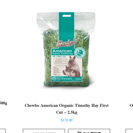
00g
Chewbo American Organic Timothy Hay First
O
Cut – 2.5kg
$
170.00