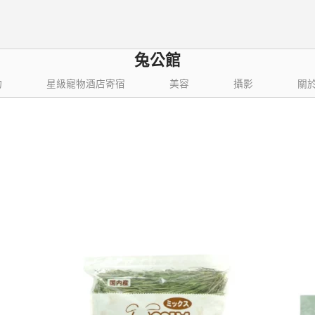
兔公館
物
星級寵物酒店寄宿
美容
攝影
關
依
 項結果，共 289 項
最
新
項
目
排
序