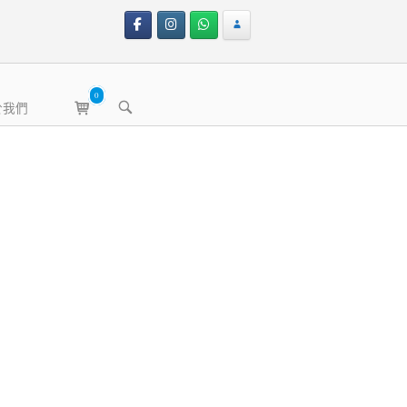
0
View
OPEN
於我們
shopping
SEARCH
BAR
cart