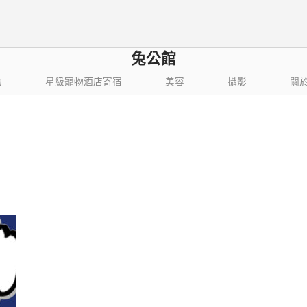
兔公館
物
星級寵物酒店寄宿
美容
攝影
關