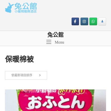
Skip
to
content
兔公館
Menu
Menu
保暖棉被
依最新項目排序
顯示單一結果