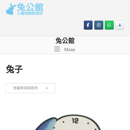
Skip
to
content
兔公館
Menu
Menu
兔子
依
依最新項目排序
顯示所有 8 筆結果
最
新
項
目
排
序