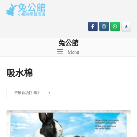
Skip
to
content
兔公館
Menu
Menu
吸水棉
依
依最新項目排序
顯示所有 2 筆結果
最
新
項
目
排
序