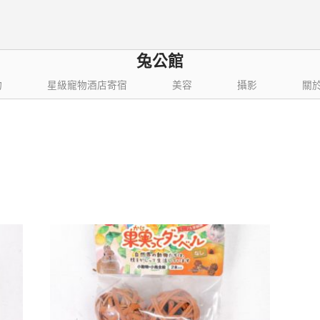
兔公館
物
星級寵物酒店寄宿
美容
攝影
關
依
結果
最
新
項
目
排
序