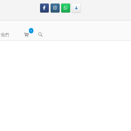
0
View
OPEN
於我們
shopping
SEARCH
BAR
cart