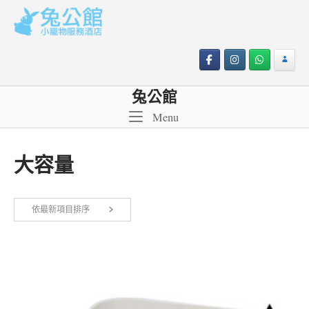
Skip
to
content
兔公館
Menu
Menu
大容量
依
依最新項目排序
顯示所有 4 筆結果
最
新
項
目
排
序