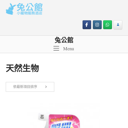
Skip
to
content
兔公館
Menu
Menu
天然生物
依
依最新項目排序
顯示所有 2 筆結果
最
新
項
目
排
序