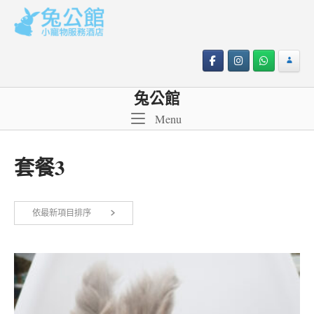
Skip
to
content
兔公館
Menu
Menu
套餐3
依
依最新項目排序
顯示所有 2 筆結果
最
新
項
目
排
序