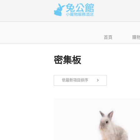
Skip
to
content
首頁
購
密集板
依最新項目排序
顯示第 1 至 12