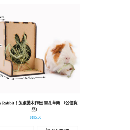
n Rabbit！兔跑拋木作屋 單孔草架 （公價貨
品）
$
195.00