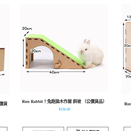
Run Rabbit！兔跑拋木作屋 斜坡 （公價貨品）
公價貨
Ru
$
350.00