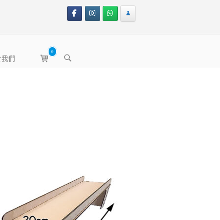
0
View
OPEN
於我們
shopping
SEARCH
BAR
cart