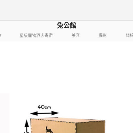
兔公館
物
星級寵物酒店寄宿
美容
攝影
關
依
 項結果，共 13 項
最
新
項
目
排
序