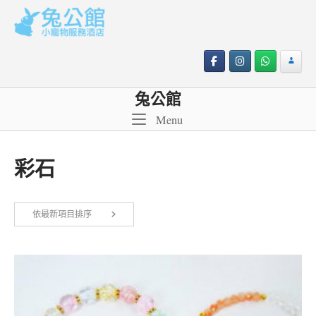
Skip
to
content
兔公館
Menu
Menu
彩石
依
依最新項目排序
顯示所有 2 筆結果
最
新
項
目
排
序