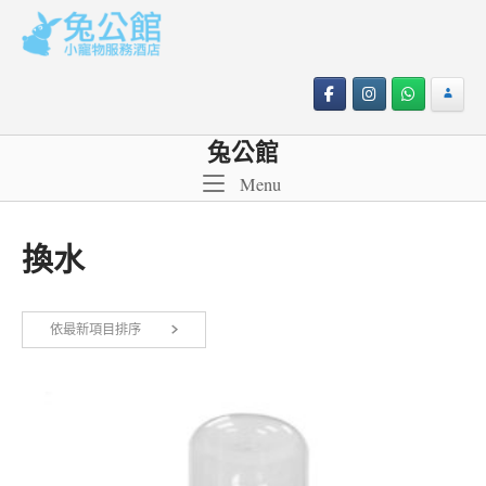
Skip
to
content
兔公館
Menu
Menu
換水
依
依最新項目排序
顯示所有 3 筆結果
最
新
項
目
排
序