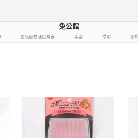
兔公館
物
星級寵物酒店寄宿
美容
攝影
關
依
結果
最
新
項
目
排
序