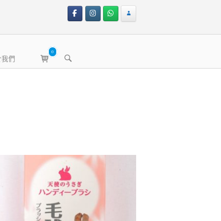
0
View
OPEN
於我們
shopping
SEARCH
BAR
cart