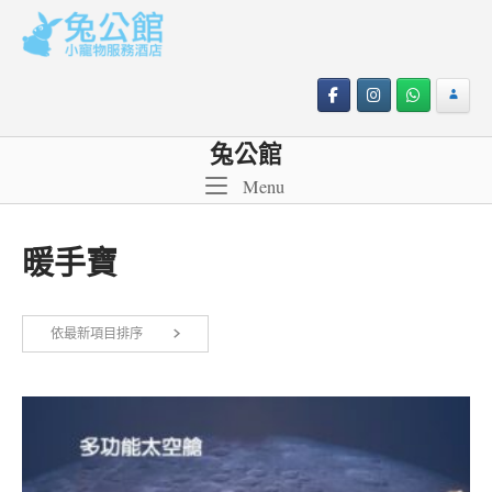
Skip
to
content
兔公館
Menu
Menu
暖手寶
依
依最新項目排序
顯示所有 3 筆結果
最
新
項
目
排
序