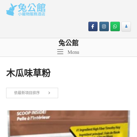
Skip
to
content
兔公館
Menu
Menu
木瓜味草粉
依最新項目排序
顯示單一結果