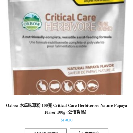
Oxbow 木瓜味草粉 100克 Critical Care Herbiverore Nature Papaya
Flavor 100g (公價貨品）
$
170.00