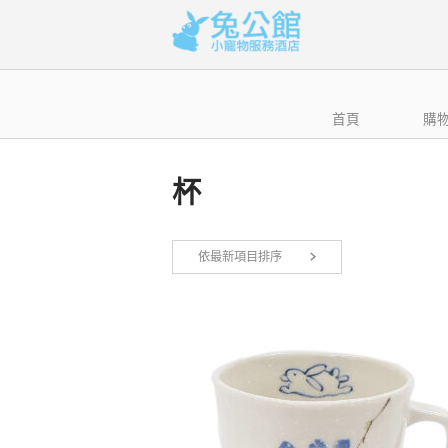
Skip
to
content
首頁
購
杯
依最新項目排序
顯示所有 6 筆