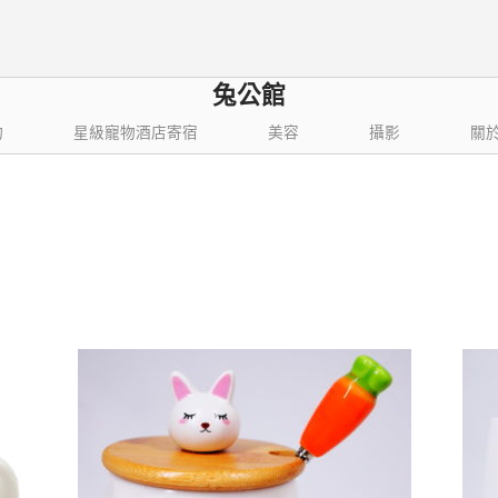
兔公館
物
星級寵物酒店寄宿
美容
攝影
關
依
結果
最
新
項
目
排
序