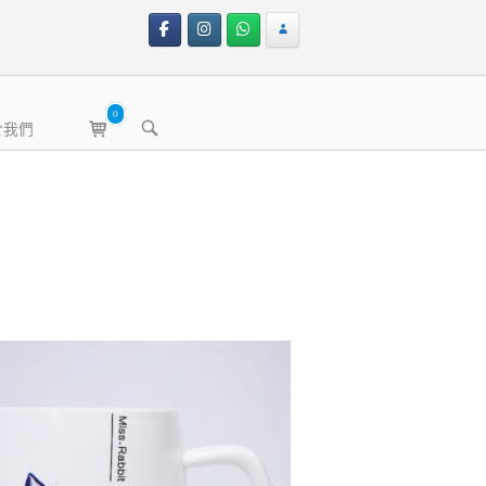
0
View
OPEN
於我們
shopping
SEARCH
BAR
cart