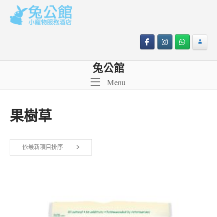
Skip
to
content
兔公館
Menu
Menu
果樹草
依
依最新項目排序
顯示所有 2 筆結果
最
新
項
目
排
序