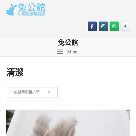
Skip
to
content
兔公館
Menu
Menu
清潔
依
依最新項目排序
顯示所有 3 筆結果
最
新
項
目
排
序