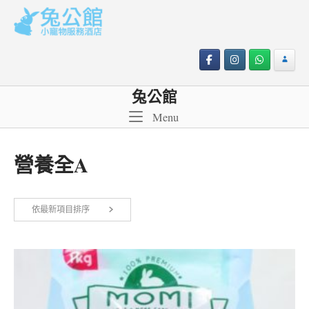
Skip
to
content
兔公館
Menu
Menu
營養全A
依
依最新項目排序
顯示所有 2 筆結果
最
新
項
目
排
序