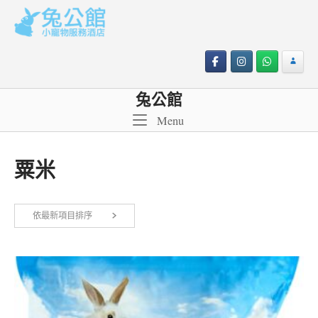
Skip
to
content
兔公館
Menu
Menu
粟米
依
依最新項目排序
顯示所有 2 筆結果
最
新
項
目
排
序