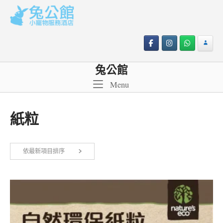
Skip
to
content
兔公館
Menu
Menu
紙粒
依
依最新項目排序
顯示所有 7 筆結果
最
新
項
目
排
序