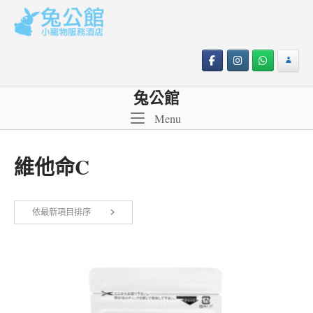
Skip
to
content
兔公館
Menu
Menu
維他命C
依
依最新項目排序
顯示所有 2 筆結果
最
新
項
目
排
序