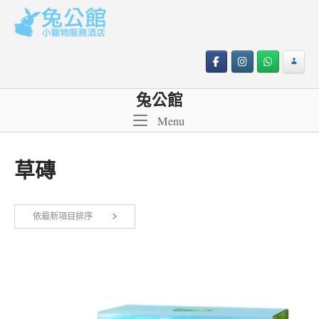
Skip
to
content
兔公館
Menu
Menu
草磚
依
依最新項目排序
顯示所有 5 筆結果
最
新
項
目
排
序