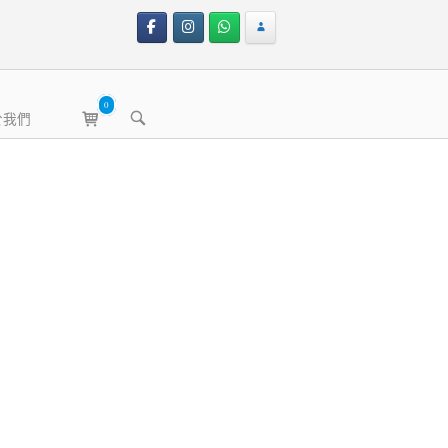
0
View
OPEN
於我們
shopping
SEARCH
BAR
cart