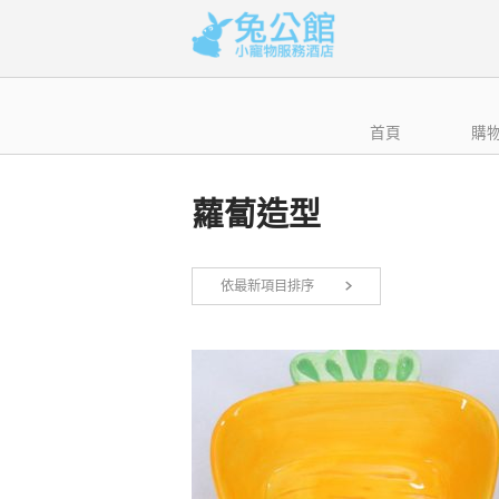
Skip
to
content
首頁
購
蘿蔔造型
依最新項目排序
顯示所有 2 筆