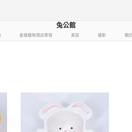
兔公館
物
星級寵物酒店寄宿
美容
攝影
關
依
結果
最
新
項
目
排
序