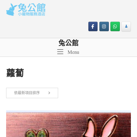
Skip
to
content
兔公館
Menu
Menu
蘿蔔
依
依最新項目排序
顯示所有 2 筆結果
最
新
項
目
排
序