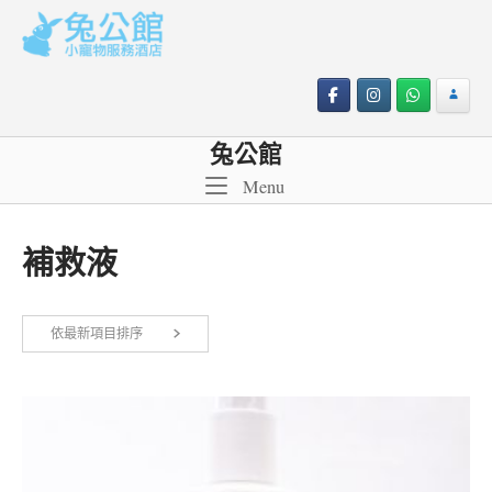
Skip
to
content
兔公館
Menu
Menu
補救液
依
依最新項目排序
顯示所有 2 筆結果
最
新
項
目
排
序