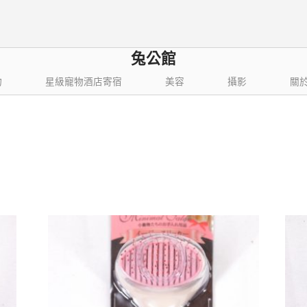
兔公館
物
星級寵物酒店寄宿
美容
攝影
關
依
結果
最
新
項
目
排
序