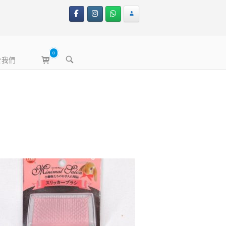
0
View
OPEN
於我們
shopping
SEARCH
BAR
cart