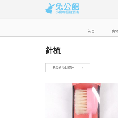
Skip
to
content
首頁
購
針梳
依最新項目排序
顯示所有 3 筆