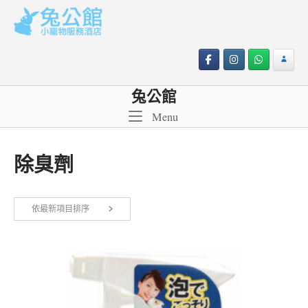
Skip
to
content
兔公館
Menu
Menu
除臭劑
依最新項目排序
顯示單一結果