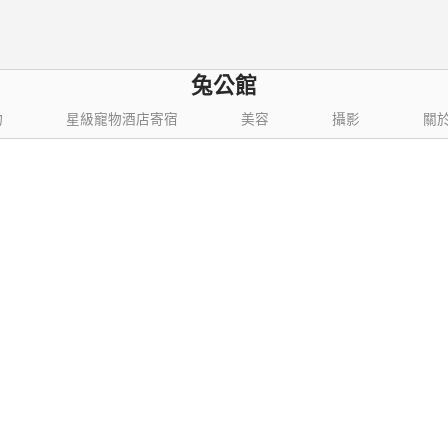
兔公館
物
星級寵物酒店寄宿
美容
攝影
關