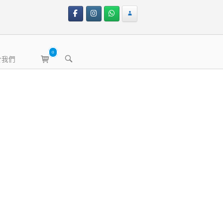
0
View
OPEN
於我們
shopping
SEARCH
BAR
cart