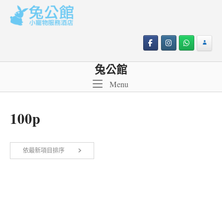
Skip
to
content
兔公館
Menu
Menu
100p
依
依最新項目排序
顯示所有 2 筆結果
最
新
項
目
排
序