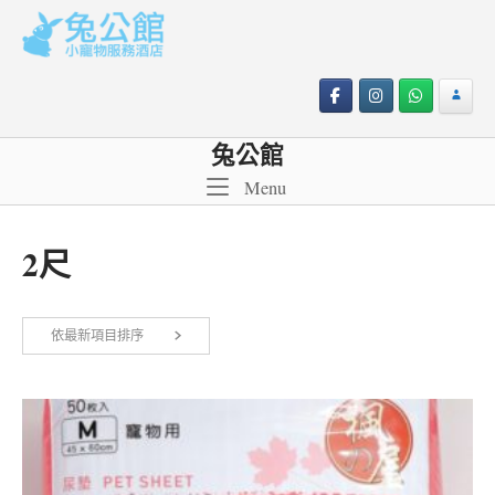
Skip
to
content
兔公館
Menu
Menu
2尺
依
依最新項目排序
顯示所有 2 筆結果
最
新
項
目
排
序