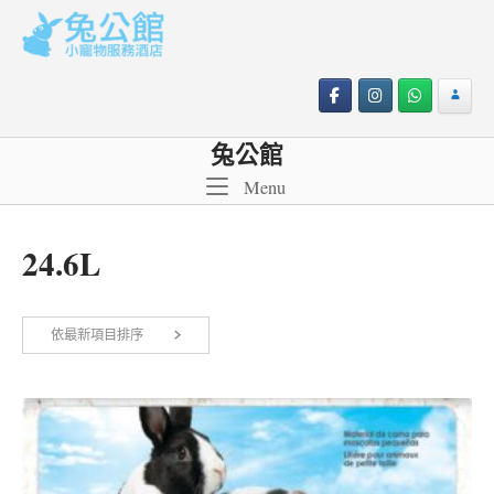
Skip
to
content
兔公館
Menu
Menu
24.6L
依
依最新項目排序
顯示所有 2 筆結果
最
新
項
目
排
序