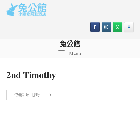
Skip
to
content
兔公館
Menu
Menu
2nd Timothy
依
依最新項目排序
顯示所有 4 筆結果
最
新
項
目
排
序