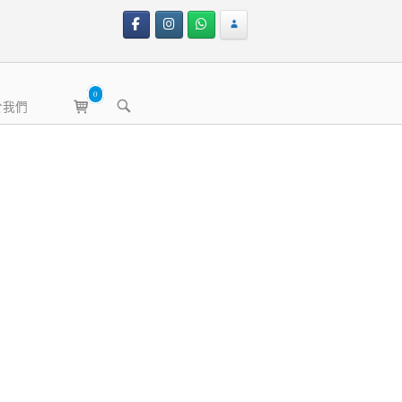
0
View
OPEN
於我們
shopping
SEARCH
BAR
cart