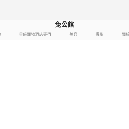
兔公館
物
星級寵物酒店寄宿
美容
攝影
關