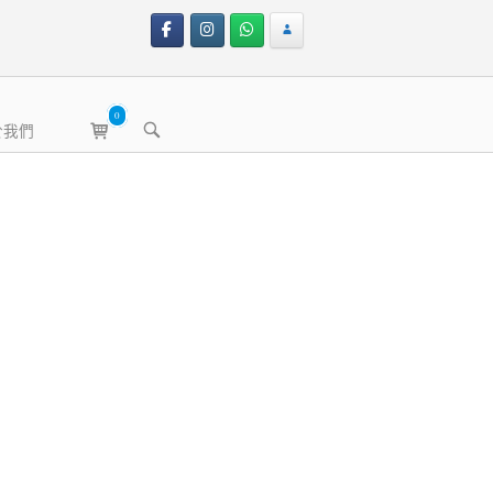
0
View
OPEN
於我們
shopping
SEARCH
BAR
cart