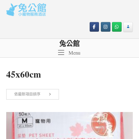
Skip
to
content
兔公館
Menu
Menu
45x60cm
依
依最新項目排序
顯示所有 2 筆結果
最
新
項
目
排
序