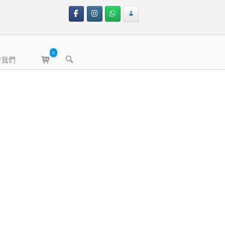
0
View
OPEN
於我們
shopping
SEARCH
BAR
cart