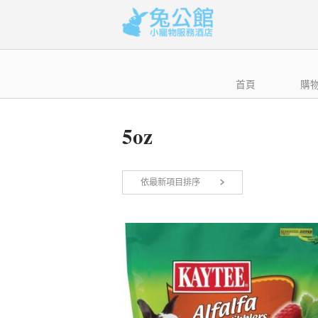
Skip
to
content
首頁
購
5oz
依最新項目排序
顯示單一結果