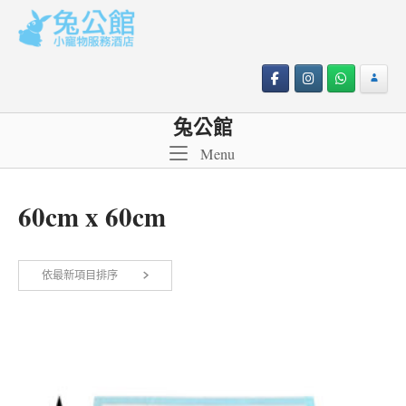
Skip
to
content
兔公館
Menu
Menu
60cm x 60cm
依
依最新項目排序
顯示所有 2 筆結果
最
新
項
目
排
序