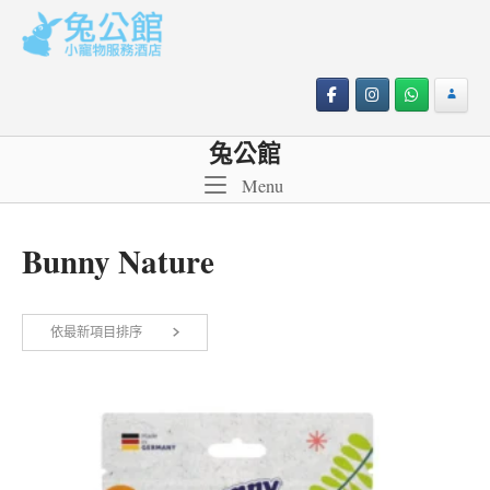
Skip
to
content
兔公館
Menu
Menu
Bunny Nature
依
依最新項目排序
顯示第 1 至 12 項結果，共 22 項
最
新
項
目
排
序