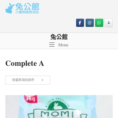
Skip
to
content
兔公館
Menu
Menu
Complete A
依
依最新項目排序
顯示所有 2 筆結果
最
新
項
目
排
序