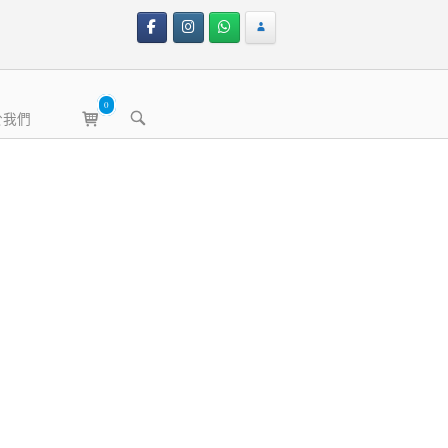
0
View
OPEN
於我們
shopping
SEARCH
BAR
cart