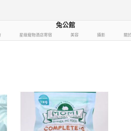
兔公館
物
星級寵物酒店寄宿
美容
攝影
關
依
結果
最
新
項
目
排
序