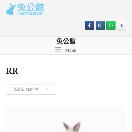
Skip
to
content
兔公館
Menu
Menu
RR
依
依最新項目排序
顯示第 1 至 12 項結果，共 13 項
最
新
項
目
排
序