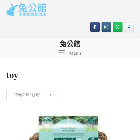
Skip
to
content
兔公館
Menu
Menu
toy
依
依最新項目排序
顯示所有 3 筆結果
最
新
項
目
排
序