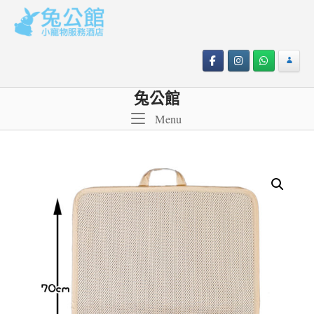
Skip
to
content
兔公館
Menu
Menu