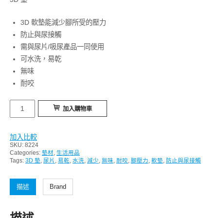
3D 軟墊能減少腳所受的壓力
防止與尿接觸
需與尿片/吸尿產品一同使用
可水洗，易乾
無味
耐咬
3D
加入購物車
墊
L
加入比較
碼
SKU:
8224
70cm
Categories:
墊材
,
生活用品
Tags:
3D 墊
,
尿片
,
易乾
,
水洗
,
減少
,
無味
,
耐咬
,
腳壓力
,
軟墊
,
防止與尿接觸
x
55
描述
Brand
cm
數
描述
量