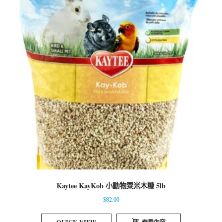
Kaytee KayKob 小動物粟米木糠 5lb
$
82.00
QUICK VIEW
查看內容