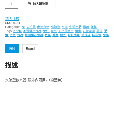
水
加入購物車
碗
型
加入比較
飲
SKU:
8234
水
Categories:
兔
,
天竺鼠
,
寵物食物
,
小動物
,
水樽
,
生活用品
,
貓咪
,
龍貓
Tags:
2.5cm
,
不習慣用水樽
,
兔仔
,
兩用
,
天竺鼠使用
,
換水
,
方便清潔
,
易拆
,
更
器
換
,
樽蓋
,
水樽
,
水碗型飲水器
,
直徑
,
籠內
,
籠外
,
設計簡單
,
鋼珠式
,
防漏水
,
龍貓
(籠
外
描述
Brand
內
兩
描述
用)
（粉
藍
水碗型飲水器(籠外內兩用)（粉藍色）
色）
數
量