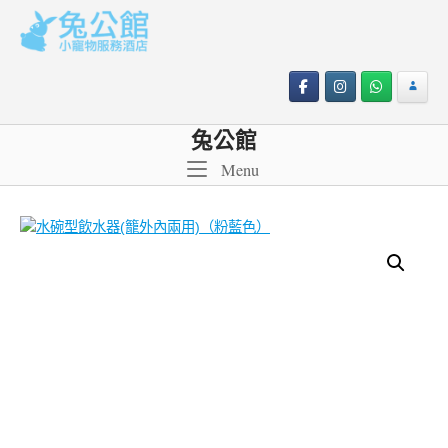
Skip
to
content
兔公館
Menu
Menu